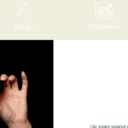
Ergonomie
Design
Clip solaire polari