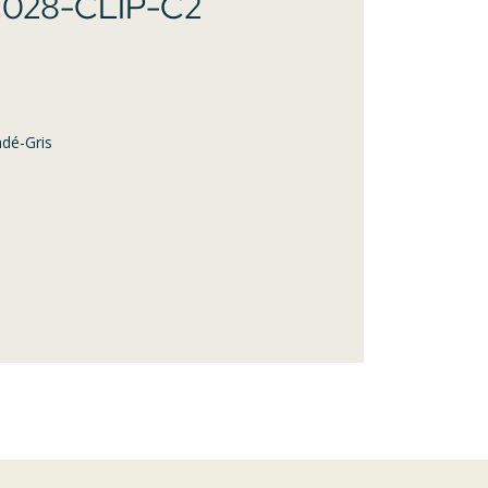
028-CLIP-C2
adé-Gris