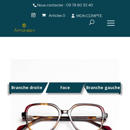
Nous contacter :
09 78 80 92 40
Articles 0
MON COMPTE
Branche droite
Face
Branche gauche