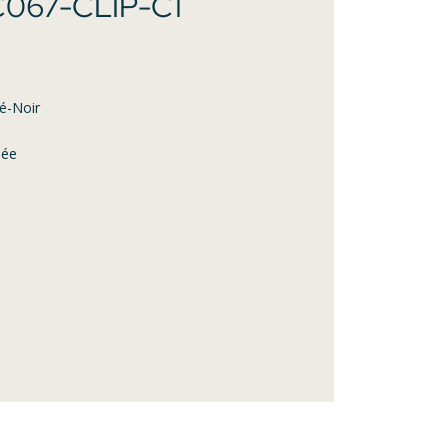
067-CLIP-C1
ié-Noir
lée