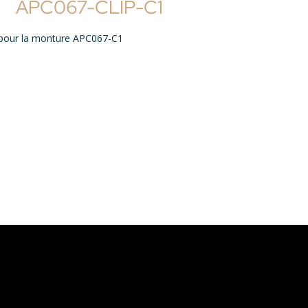
APC067-CLIP-C1
sé pour la monture APC067-C1