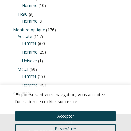
produits
10
Homme
10
produits
9
TR90
9
produits
9
Homme
9
produits
176
Monture optique
176
117
produits
Acétate
117
produits
87
Femme
87
produits
29
Homme
29
produits
1
Unisexe
1
produit
59
Métal
59
produits
19
Femme
19
produits
40
Homme
40
produits
522
SAV
522
En poursuivant votre navigation, vous acceptez
produits
l’utilisation de cookies sur ce site.
Accepter
Paramétrer