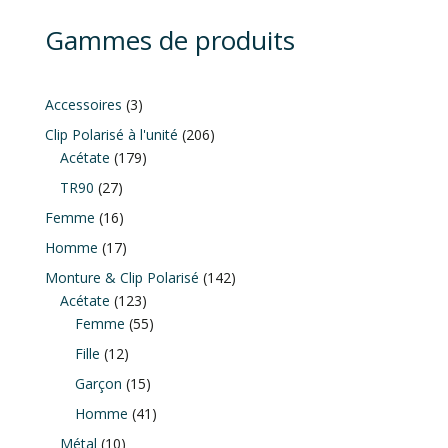
Gammes de produits
3
Accessoires
3
produits
206
Clip Polarisé à l'unité
206
179
produits
Acétate
179
produits
27
TR90
27
produits
16
Femme
16
produits
17
Homme
17
produits
142
Monture & Clip Polarisé
142
123
produits
Acétate
123
produits
55
Femme
55
produits
12
Fille
12
produits
15
Garçon
15
produits
41
Homme
41
produits
10
Métal
10